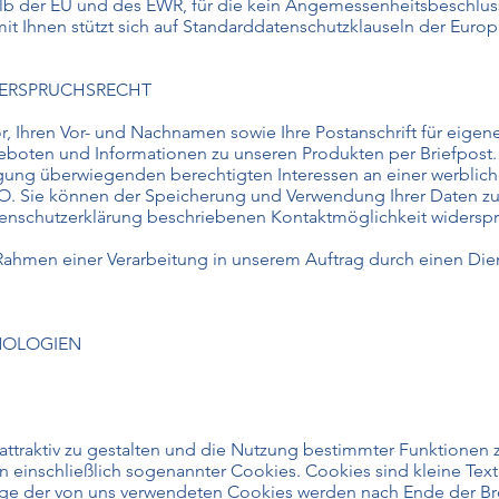
alb der EU und des EWR, für die kein Angemessenheitsbeschlu
it Ihnen stützt sich auf Standarddatenschutzklauseln der Eur
DERSPRUCHSRECHT
r, Ihren Vor- und Nachnamen sowie Ihre Postanschrift für eigen
boten und Informationen zu unseren Produkten per Briefpost.
ung überwiegenden berechtigten Interessen an einer werblic
SGVO. Sie können der Speicherung und Verwendung Ihrer Daten z
atenschutzerklärung beschriebenen Kontaktmöglichkeit widersp
en einer Verarbeitung in unserem Auftrag durch einen Dienstl
NOLOGIEN
ttraktiv zu gestalten und die Nutzung bestimmter Funktionen 
 einschließlich sogenannter Cookies. Cookies sind kleine Text
ige der von uns verwendeten Cookies werden nach Ende der Bro