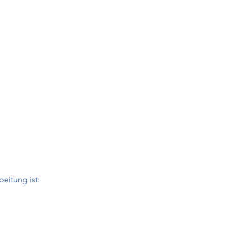
HOME
ÜBER UNS
DIENSTLEISTUNGEN
beitung ist: