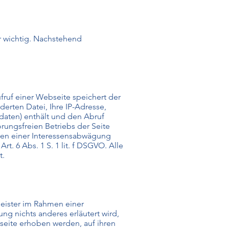
hr wichtig. Nachstehend
ruf einer Webseite speichert der
erten Datei, Ihre IP-Adresse,
daten) enthält und den Abruf
rungsfreien Betriebs der Seite
men einer Interessensabwägung
. 6 Abs. 1 S. 1 lit. f DSGVO. Alle
t.
leister im Rahmen einer
g nichts anderes erläutert wird,
seite erhoben werden, auf ihren