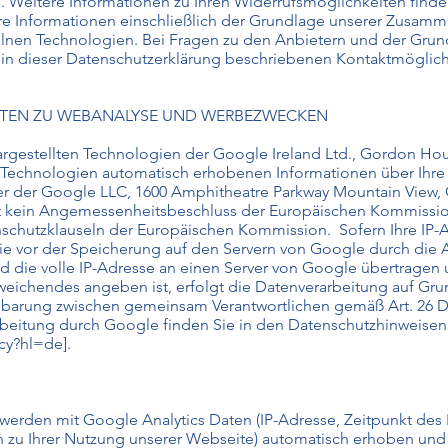
n. Weitere Informationen zu Ihren Widerrufsmöglichkeiten find
re Informationen einschließlich der Grundlage unserer Zusamm
zelnen Technologien. Bei Fragen zu den Anbietern und der Gru
e in dieser Datenschutzerklärung beschriebenen Kontaktmöglich
NSTEN ZU WEBANALYSE UND WERBEZWECKEN
gestellten Technologien der Google Ireland Ltd., Gordon House
 Technologien automatisch erhobenen Informationen über Ihr
ver der Google LLC, 1600 Amphitheatre Parkway Mountain View,
egt kein Angemessenheitsbeschluss der Europäischen Kommissi
enschutzklauseln der Europäischen Kommission. Sofern Ihre IP
ie vor der Speicherung auf den Servern von Google durch die 
rd die volle IP-Adresse an einen Server von Google übertragen 
eichendes angeben ist, erfolgt die Datenverarbeitung auf Grund
nbarung zwischen gemeinsam Verantwortlichen gemäß Art. 26
rbeitung durch Google finden Sie in den Datenschutzhinweise
cy?hl=de].
erden mit Google Analytics Daten (IP-Adresse, Zeitpunkt des 
 zu Ihrer Nutzung unserer Webseite) automatisch erhoben und