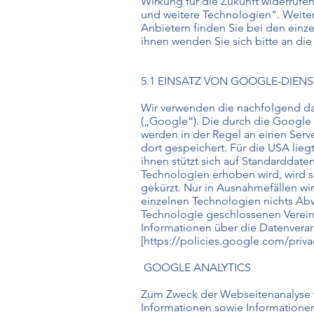
Wirkung für die Zukunft widerrufe
und weitere Technologien". Weite
Anbietern finden Sie bei den ein
ihnen wenden Sie sich bitte an di
5.1 EINSATZ VON GOOGLE-DIE
Wir verwenden die nachfolgend dar
(„Google“). Die durch die Google
werden in der Regel an einen Ser
dort gespeichert. Für die USA li
ihnen stützt sich auf Standarddat
Technologien erhoben wird, wird s
gekürzt. Nur in Ausnahmefällen wi
einzelnen Technologien nichts Abw
Technologie geschlossenen Verei
Informationen über die Datenvera
[
https://policies.google.com/priva
GOOGLE ANALYTICS
Zum Zweck der Webseitenanalyse w
Informationen sowie Informationen