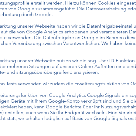
ngsprofile erstellt werden. Hierzu können Cookies eingesetzt
Daten von Google zusammengeführt. Die Datenverarbeitung erfo
rarbeitung durch Google.
rktung unserer Webseite haben wir die Datenfreigabeeinstell
e auf die von Google Analytics erhobenen und verarbeiteten D
ste verwenden. Die Datenfreigabe an Google im Rahmen diese
lichen Vereinbarung zwischen Verantwortlichen. Wir haben keine
ktung unserer Webseite nutzen wir die sog. User-ID-Funktion.
 oder mehreren Sitzungen auf unseren Online-Auftritten eine ei
te- und sitzungsüberübergreifend analysieren.
von Tests verwenden wir zudem die Erweiterungsfunktion von G
eiterungsfunktion von Google Analytics Google Signals ein so
higen Geräte mit Ihrem Google-Konto verknüpft sind und Sie die
tiviert haben, kann Google Berichte über Ihr Nutzungsverhalte
) erstellen, auch wenn Sie Ihr Endgerät wechseln. Eine Vera
t statt, wir erhalten lediglich auf Basis von Google Signals erste