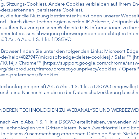
sog. Sitzungs-Cookies). Andere Cookies verbleiben auf Ihrem E
derzuerkennen (persistente Cookies).
, die für die Nutzung bestimmter Funktionen unserer Webseite
ind. Durch diese Technologien werden IP-Adresse, Zeitpunkt d
 zu Ihrer Nutzung unserer Webseite (z.B. Informationen zu Ihr
 einer Interessensabwägung überwiegenden berechtigten Intere
 Art. 6 Abs. 1 S. 1 lit. f DSGVO.
n Browser finden Sie unter den folgenden Links: Microsoft Edg
-de/help/4027947/microsoft-edge-delete-cookies]
/ Safari™ [
ht
/10.14]
/ Chrome™ [
https://support.google.com/chrome/answ
org/de/products/firefox/protect-your-privacy/cookies]
/ Opera
/web-preferences/#cookies]
echnologien gemäß Art. 6 Abs. 1 S. 1 lit. a DSGVO eingewilligt
 durch eine Nachricht an die in der Datenschutzerklärung besch
 ANDEREN TECHNOLOGIEN ZU WEBANALYSE UND WERBEZW
 nach Art. 6 Abs. 1 S. 1 lit. a DSGVO erteilt haben, verwenden w
Technologien von Drittanbietern. Nach Zweckfortfall und Ende
 in diesem Zusammenhang erhobenen Daten gelöscht. Sie könne