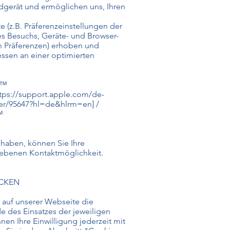
ndgerät und ermöglichen uns, Ihren
 (z.B. Präferenzeinstellungen der
es Besuchs, Geräte- und Browser-
en Präferenzen) erhoben und
ssen an einer optimierten
e™
tps://support.apple.com/de-
er/95647?hl=de&hlrm=en]
/
™
 haben, können Sie Ihre
riebenen Kontaktmöglichkeit.
ECKEN
ir auf unserer Webseite die
 des Einsatzes der jeweiligen
n Ihre Einwilligung jederzeit mit