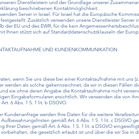
u unseren Dienstleistern und der Grundlage unserer Zusammenar
zerklärung beschriebenen Kontaktmöglichkeit.
rwenden Server in Israel. Für Israel hat die Europäische Kommis
stgestellt. Zusätzlich verwenden unsere Dienstleister Server 
alb der EU und des EWR, für die kein Angemessenheitsbeschlu
it Ihnen stützt sich auf Standarddatenschutzklauseln der Eur
KONTAKTAUFNAHME UND KUNDENKOMMUNIKATION
n, wenn Sie uns diese bei einer Kontaktaufnahme mit uns (z.
felder werden als solche gekennzeichnet, da wir in diesen Fällen
 und sie ohne deren Angabe die Kontaktaufnahme nicht verse
ligen Eingabeformularen ersichtlich. Wir verwenden die von ihn
rt. 6 Abs. 1 S. 1 lit. b DSGVO.
er Kundenanfrage werden Ihre Daten für die weitere Verarbeit
 Aufbewahrungsfristen gemäß Art. 6 Abs. 1 S. 1 lit. c DSGVO gel
ng Ihrer Daten gemäß Art. 6 Abs. 1 S. 1 lit. a DSGVO eingewilli
ehalten, die gesetzlich erlaubt ist und über die wir Sie in di