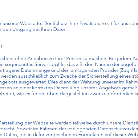
n unserer Webseite. Der Schutz Ihrer Privatsphäre ist für uns se
ber den Umgang mit Ihren Daten.
G
chen, ohne Angaben zu Ihrer Person zu machen. Bei jedem Auf
in sogenanntes Server-Logfile, das z.B. den Namen der angeford
ertragene Datenmenge und den anfragenden Provider (Zugriffs
 werden ausschließlich zum Zwecke der Sicherstellung eines stö
ngebots ausgewertet. Dies dient der Wahrung unserer im Rah
sen an einer korrekten Darstellung unseres Angebots gemäß Art
eitet, wie es für die oben dargestellten Zwecke erforderlich is
arstellung der Webseite werden teilweise durch unsere Dienst
rbracht. Soweit im Rahmen der vorliegenden Datenschutzerklärun
lle Daten, die in dafür vorgesehenen Formularen auf dieser Web